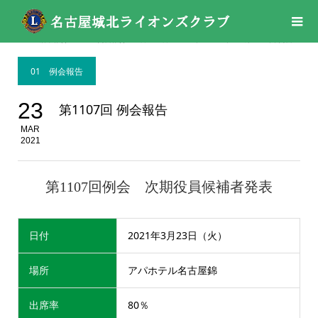
活動報告
01 例会報告
,
03月
,
03月
,
2021年
,
2021年
第1107回 例会報告
01 例会報告
23
第1107回 例会報告
MAR
2021
第1107回例会 次期役員候補者発表
日付
2021年3月23日（火）
場所
アパホテル名古屋錦
出席率
80％