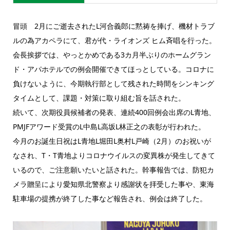
冒頭 2月にご逝去されたL河合義郎に黙祷を捧げ、機材トラブ
ルの為アカペラにて、君が代・ライオンズ ヒム斉唱を行った。
会長挨拶では、やっとかめである3カ月半ぶりのホームグラン
ド・アパホテルでの例会開催できてほっとしている。コロナに
負けないように、今期執行部として残された時間をシンキング
タイムとして、課題・対策に取り組む旨を話された。
続いて、次期役員候補者の発表、連続400回例会出席のL青地、
PMJFアワード受賞のL中島L高坂L林正之の表彰が行われた。
今月のお誕生日祝はL青地L堀田L奥村L戸崎（2月）のお祝いが
なされ、T・T青地よりコロナウイルスの変異株が発生してきて
いるので、ご注意願いたいと話された。幹事報告では、防犯カ
メラ贈呈により愛知県北警察より感謝状を拝受した事や、東海
駐車場の提携が終了した事など報告され、例会は終了した。