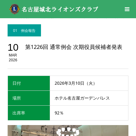
活動報告
01 例会報告
,
03月
,
03月
,
2026年
,
2026年
第1226回 通常例会 次期役員候補者発表
01 例会報告
10
第1226回 通常例会 次期役員候補者発表
MAR
2026
日付
2026年3月10日（火）
場所
ホテル名古屋ガーデンパレス
出席率
92％