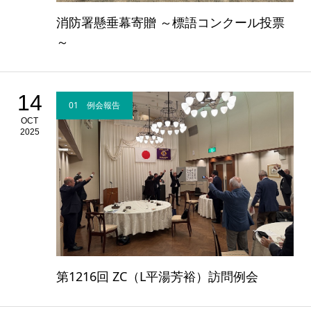
消防署懸垂幕寄贈 ～標語コンクール投票
～
14
01 例会報告
OCT
2025
第1216回 ZC（L平湯芳裕）訪問例会