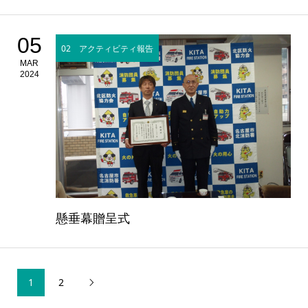
05
02 アクティビティ報告
MAR
2024
懸垂幕贈呈式
1
2
