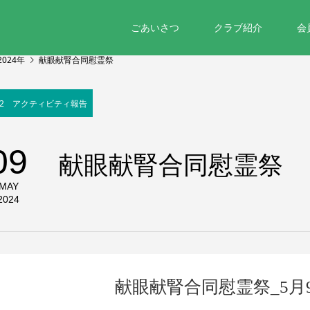
ごあいさつ
クラブ紹介
会
2024年
献眼献腎合同慰霊祭
02 アクティビティ報告
09
献眼献腎合同慰霊祭
MAY
2024
献眼献腎合同慰霊祭_5月