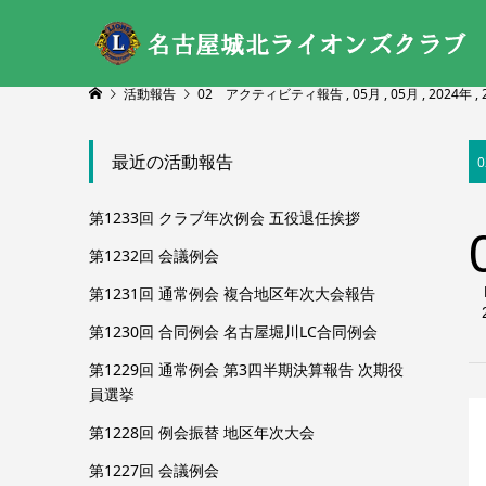
活動報告
02 アクティビティ報告
,
05月
,
05月
,
2024年
,
最近の活動報告
第1233回 クラブ年次例会 五役退任挨拶
第1232回 会議例会
第1231回 通常例会 複合地区年次大会報告
第1230回 合同例会 名古屋堀川LC合同例会
第1229回 通常例会 第3四半期決算報告 次期役
員選挙
第1228回 例会振替 地区年次大会
第1227回 会議例会