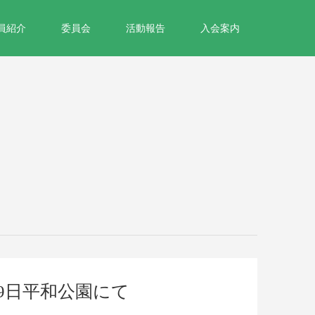
員紹介
委員会
活動報告
入会案内
9日平和公園にて