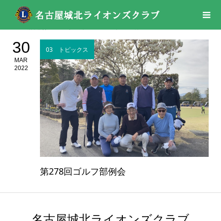
活動報告
03 トピックス
2022年
03月
30
03 トピックス
MAR
2022
第278回ゴルフ部例会
名古屋城北ライオンズクラブ