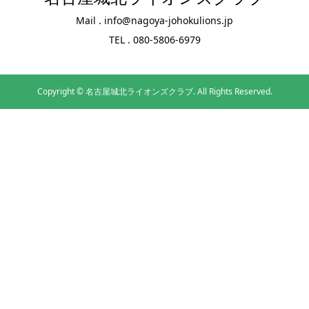
Mail . info@nagoya-johokulions.jp
TEL . 080-5806-6979
Copyright ©
名古屋城北ライオンズクラブ. All Rights Reserved.