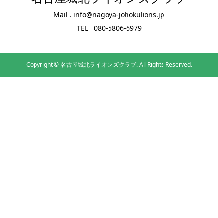
Mail . info@nagoya-johokulions.jp
TEL . 080-5806-6979
Copyright ©
名古屋城北ライオンズクラブ. All Rights Reserved.