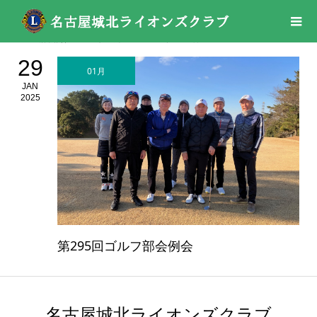
活動報告
03 トピックス
2025年
01月
29
01月
JAN
2025
第295回ゴルフ部会例会
名古屋城北ライオンズクラブ