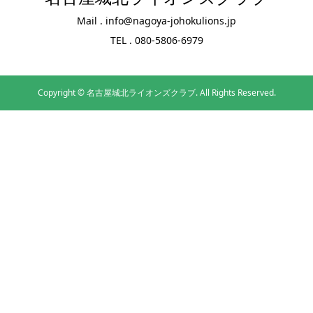
Mail . info@nagoya-johokulions.jp
TEL . 080-5806-6979
Copyright ©
名古屋城北ライオンズクラブ. All Rights Reserved.