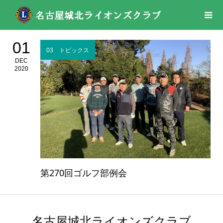
活動報告
03 トピックス
2020年
12月
01
03 トピックス
DEC
2020
第270回ゴルフ部例会
名古屋城北ライオンズクラブ