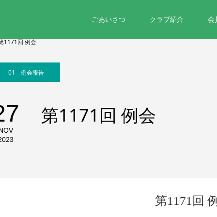
ごあいさつ
クラブ紹介
会
第1171回 例会
01 例会報告
27
第1171回 例会
NOV
2023
第1171回 