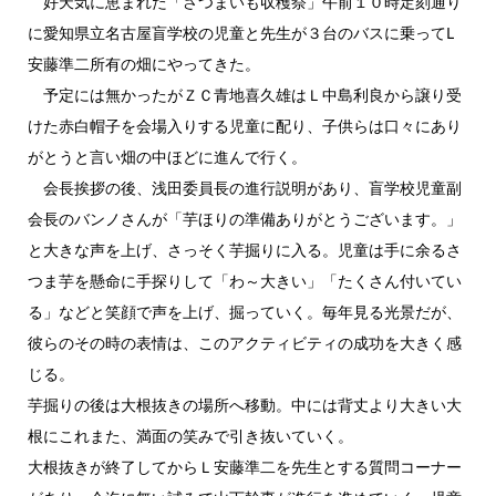
好天気に恵まれた「さつまいも収穫祭」午前１０時定刻通り
に愛知県立名古屋盲学校の児童と先生が３台のバスに乗ってL
安藤準二所有の畑にやってきた。
予定には無かったがＺＣ青地喜久雄はＬ中島利良から譲り受
けた赤白帽子を会場入りする児童に配り、子供らは口々にあり
がとうと言い畑の中ほどに進んで行く。
会長挨拶の後、浅田委員長の進行説明があり、盲学校児童副
会長のバンノさんが「芋ほりの準備ありがとうございます。」
と大きな声を上げ、さっそく芋掘りに入る。児童は手に余るさ
つま芋を懸命に手探りして「わ～大きい」「たくさん付いてい
る」などと笑顔で声を上げ、掘っていく。毎年見る光景だが、
彼らのその時の表情は、このアクティビティの成功を大きく感
じる。
芋掘りの後は大根抜きの場所へ移動。中には背丈より大きい大
根にこれまた、満面の笑みで引き抜いていく。
大根抜きが終了してからＬ安藤準二を先生とする質問コーナー