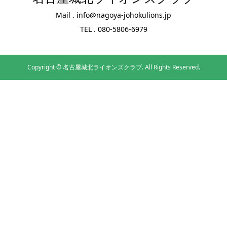
Mail . info@nagoya-johokulions.jp
TEL . 080-5806-6979
Copyright ©
名古屋城北ライオンズクラブ. All Rights Reserved.