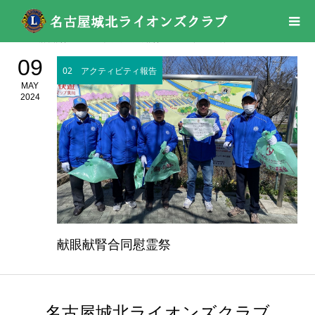
活動報告
02 アクティビティ報告
2024年
05月
09
02 アクティビティ報告
MAY
2024
献眼献腎合同慰霊祭
名古屋城北ライオンズクラブ