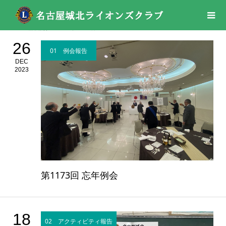
活動報告
2023年
12月
26
01 例会報告
DEC
2023
第1173回 忘年例会
18
02 アクティビティ報告