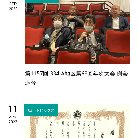
APR
2023
第1157回 334-A地区第69回年次大会 例会
振替
11
03 トピックス
APR
2023