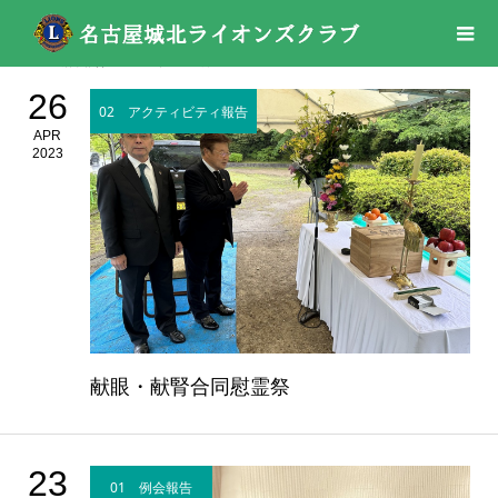
活動報告
2023年
04月
26
02 アクティビティ報告
APR
2023
献眼・献腎合同慰霊祭
23
01 例会報告