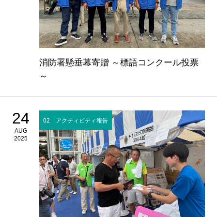
消防署懸垂幕寄贈 ～標語コンクール投票
～
24
02 アクティビティ報告
AUG
2025