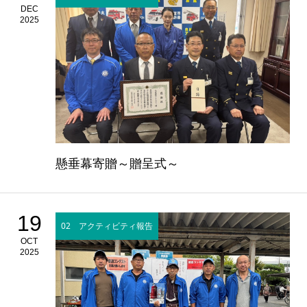
DEC
2025
懸垂幕寄贈～贈呈式～
19
02 アクティビティ報告
OCT
2025