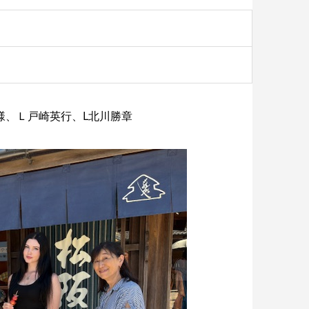
）
、吉田様、Ｌ戸崎英行、L北川勝章