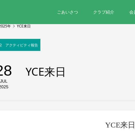
ごあいさつ
クラブ紹介
会
2025年
YCE来日
02 アクティビティ報告
28
YCE来日
JUL
2025
YCE来