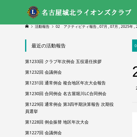
活動報告
02 アクティビティ報告
,
07月
,
07月
,
2025年
,
最近の活動報告
第1233回 クラブ年次例会 五役退任挨拶
第1232回 会議例会
第1231回 通常例会 複合地区年次大会報告
第1230回 合同例会 名古屋堀川LC合同例会
第1229回 通常例会 第3四半期決算報告 次期役
員選挙
第1228回 例会振替 地区年次大会
第1227回 会議例会