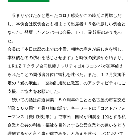
収まりかけたかと思ったコロナ感染がこの時期に再燃しだ
し、本例会は夜例会とも相まって出席者１５名の寂しい例会と
なった。登壇したメンバーは会長、T・T、副幹事のみであっ
た。
会長は「本日は暦の上では小雪、朝晩の寒さが厳しさを増し、
本格的な冬の訪れを感じさせます」と時候の挨拶から始まり、
１R１Z ７クラブ合同親睦チャリティゴルフコンペが無事終え
られたことの関係者各位に御礼を述べた。また、１２月実施予
定の「愛の献血」「薬物乱用防止教室」のアクティビティにご
支援、ご協力をお願いした。
続いての話は鉄道開業１５０周年のことと名古屋の市営交通
開業１００周年と乗り物の話で、キーワードは「コストパフォ
ーマンス（費用対効果）」で市民、国民が利潤を目的とする私
企業と公共の利益・福祉を目的とする公営企業との違いをどう
理解するかと言う事が鍵である。と考えを述べ、LＣにおいて