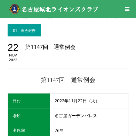
活動報告
01 例会報告
,
11月
,
11月
,
2022年
,
2022年
第1147回 通常例会
01 例会報告
22
第1147回 通常例会
NOV
2022
第1147回 通常例会
日付
2022年11月22日（火）
場所
名古屋ガーデンパレス
出席率
76％