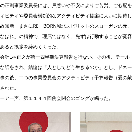
の正副事業委員長には、戸惑いや不安によりご苦労、ご心配を
ィビティや委員会横断的なアクティビティ提案に大いに期待し
故知新、まさにRE：BORN城北スピリットのスローガンの元
なはれ」の精神で、理屈ではなく、先ずは行動することが寛容
あると挨拶を締めくくった。
会計L林正之が第一四半期決算報告を行ない、その後、テール
な話をされ、結論は「人としてどう生きるのか」とし、ドネー
事の後、二つの事業委員会のアクティビティ予算報告（愛の献
された。
ーア一声、第１１４４回例会閉会のゴングが鳴った。