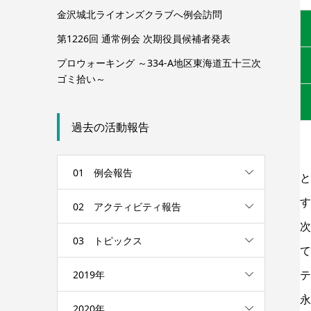
金沢城北ライオンズクラブへ例会訪問
第1226回 通常例会 次期役員候補者発表
プロウォーキング ～334-A地区東海道五十三次
ゴミ拾い～
過去の活動報告
01 例会報告
と
す
02 アクティビティ報告
次
03 トピックス
て
テ
2019年
永
2020年