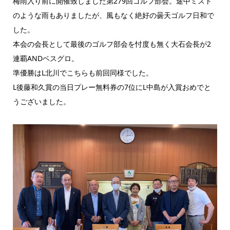
梅雨入り前に開催致しました第279回ゴルフ部会。途中ミスト
のような雨もありましたが、風もなく絶好の曇天ゴルフ日和で
した。
本会の会長として最後のゴルフ部会を忖度も無く大石会長が2
連覇ANDベスグロ。
準優勝はL北川でこちらも前回同様でした。
L後藤和久賞の当日プレー無料券の7位にL中島が入賞おめでと
うございました。